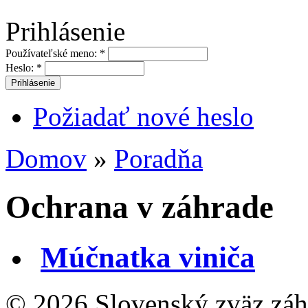
Prihlásenie
Používateľské meno:
*
Heslo:
*
Požiadať nové heslo
Domov
»
Poradňa
Ochrana v záhrade
Múčnatka viniča
© 2026 Slovenský zväz záhr